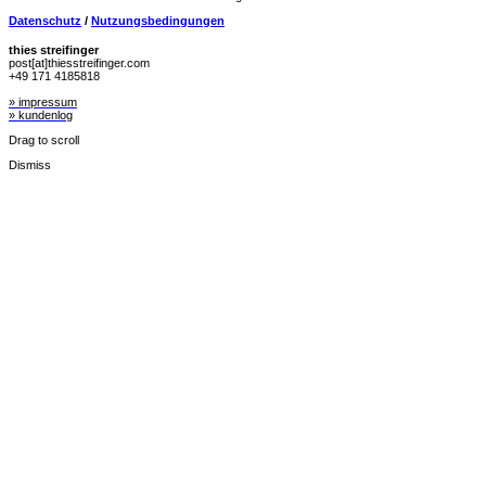
Datenschutz
/
Nutzungsbedingungen
thies streifinger
post[at]thiesstreifinger.com
+49 171 4185818
» impressum
» kundenlog
Drag to scroll
Dismiss