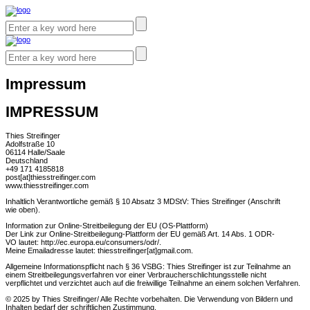
Impressum
IMPRESSUM
Thies Streifinger
Adolfstraße 10
06114 Halle/Saale
Deutschland
+49 171 4185818
post[at]thiesstreifinger.com
www​.thiesstreifinger​.com
Inhaltlich Verantwortliche gemäß § 10 Absatz 3 MDStV: Thies Streifinger (Anschrift
wie oben).
Information zur Online-Streitbeilegung der EU (OS-Plattform)
Der Link zur Online-Streitbeilegung-Plattform der EU gemäß Art. 14 Abs. 1 ODR-
VO lautet: http://​ec​.europa​.eu/​c​o​n​s​u​m​e​r​s​/​o​dr/.
Meine Emailadresse lautet: thiesstreifinger[at]gmail.com.
Allgemeine Informationspflicht nach § 36 VSBG: Thies Streifinger ist zur Teilnahme an
einem Streitbeilegungsverfahren vor einer Verbraucherschlichtungsstelle nicht
verpflichtet und verzichtet auch auf die freiwillige Teilnahme an einem solchen Verfahren.
© 2025 by Thies Streifinger/ Alle Rechte vorbehalten. Die Verwendung von Bildern und
Inhalten bedarf der schriftlichen Zustimmung.