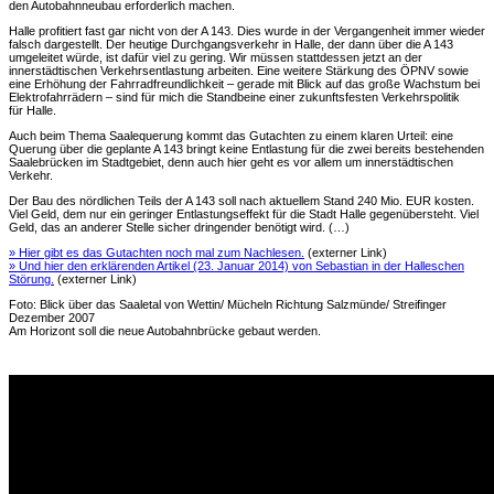
den Autobahnneubau erforderlich machen.
Halle profitiert fast gar nicht von der A 143. Dies wurde in der Vergangenheit immer wieder
falsch dargestellt. Der heutige Durchgangsverkehr in Halle, der dann über die A 143
umgeleitet würde, ist dafür viel zu gering. Wir müssen stattdessen jetzt an der
innerstädtischen Verkehrsentlastung arbeiten. Eine weitere Stärkung des ÖPNV sowie
eine Erhöhung der Fahrradfreundlichkeit – gerade mit Blick auf das große Wachstum bei
Elektrofahrrädern – sind für mich die Standbeine einer zukunftsfesten Verkehrspolitik
für Halle.
Auch beim Thema Saalequerung kommt das Gutachten zu einem klaren Urteil: eine
Querung über die geplante A 143 bringt keine Entlastung für die zwei bereits bestehenden
Saalebrücken im Stadtgebiet, denn auch hier geht es vor allem um innerstädtischen
Verkehr.
Der Bau des nördlichen Teils der A 143 soll nach aktuellem Stand 240 Mio. EUR kosten.
Viel Geld, dem nur ein geringer Entlastungseffekt für die Stadt Halle gegenübersteht. Viel
Geld, das an anderer Stelle sicher dringender benötigt wird. (…)
» Hier gibt es das Gutachten noch mal zum Nachlesen.
(externer Link)
» Und hier den erklärenden Artikel (23. Januar 2014) von Sebastian in der Halleschen
Störung.
(externer Link)
Foto: Blick über das Saaletal von Wettin/ Mücheln Richtung Salzmünde/ Streifinger
Dezember 2007
Am Horizont soll die neue Autobahnbrücke gebaut werden.