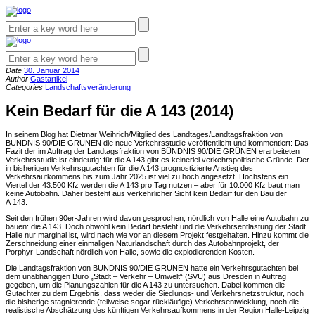
Date
30. Januar 2014
Author
Gastartikel
Categories
Landschaftsveränderung
Kein Bedarf für die A 143 (2014)
In seinem Blog hat Dietmar Weihrich/Mitglied des Landtages/Landtagsfraktion von
BÜNDNIS 90/DIE GRÜNEN die neue Verkehrsstudie veröffentlicht und kommentiert: Das
Fazit der im Auftrag der Landtagsfraktion von BÜNDNIS 90/DIE GRÜNEN erarbeiteten
Verkehrsstudie ist eindeutig: für die A 143 gibt es keinerlei verkehrspolitische Gründe. Der
in bisherigen Verkehrsgutachten für die A 143 prognostizierte Anstieg des
Verkehrsaufkommens bis zum Jahr 2025 ist viel zu hoch angesetzt. Höchstens ein
Viertel der 43.500 Kfz werden die A 143 pro Tag nutzen – aber für 10.000 Kfz baut man
keine Autobahn. Daher besteht aus verkehrlicher Sicht kein Bedarf für den Bau der
A 143.
Seit den frühen 90er-Jahren wird davon gesprochen, nördlich von Halle eine Autobahn zu
bauen: die A 143. Doch obwohl kein Bedarf besteht und die Verkehrsentlastung der Stadt
Halle nur marginal ist, wird nach wie vor an diesem Projekt festgehalten. Hinzu kommt die
Zerschneidung einer einmaligen Naturlandschaft durch das Autobahnprojekt, der
Porphyr-Landschaft nördlich von Halle, sowie die explodierenden Kosten.
Die Landtagsfraktion von BÜNDNIS 90/DIE GRÜNEN hatte ein Verkehrsgutachten bei
dem unabhängigen Büro „Stadt – Verkehr – Umwelt“ (SVU) aus Dresden in Auftrag
gegeben, um die Planungszahlen für die A 143 zu untersuchen. Dabei kommen die
Gutachter zu dem Ergebnis, dass weder die Siedlungs- und Verkehrsnetzstruktur, noch
die bisherige stagnierende (teilweise sogar rückläufige) Verkehrsentwicklung, noch die
realistische Abschätzung des künftigen Verkehrsaufkommens in der Region Halle-Leipzig