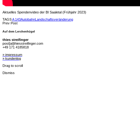
Aktuelles Spendenvideo der BI Saaletal (Frühjahr 2023)
TAGS
A 143
Autobahn
Landschaftsveränderung
Prev Post
Auf dem Lerchenhügel
thies streifinger
post[at]thiesstreifinger.com
+49 171 4185818
» impressum
» kundenlog
Drag to scroll
Dismiss