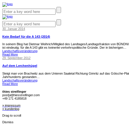
30. Januar 2014
Kein Bedarf für die A 143 (2014)
In seinem Blog hat Dietmar Weihrich/Mitglied des Landtages/Landtagsfraktion von BÜNDN
ist eindeutig: für die A 143 gibt es keinerlei verkehrspolitische Gründe. Der in bisherigen…
Landschaftsveränderung
Read More
29. September 2012
Auf dem Lerchenhügel
Steigt man von Brachwitz aus dem Unteren Saaletal Richtung Gimritz auf das Götsche-Plat
Jahrhunderts gestanden…
Landschaftsveränderung
Read More
thies streifinger
post[at]thiesstreifinger.com
+49 171 4185818
» impressum
» kundenlog
Drag to scroll
Dismiss